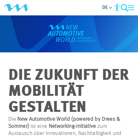
DE
VERANSTALTUNGEN
PARTNER WERDEN
ÜBER UNS
DIE ZUKUNFT DER
NEWSLETTER
MOBILITÄT
GESTALTEN
Die
New Automotive World (
powered
by
Drees &
Sommer)
ist eine
Networking-Initiative
zum
Austausch über Innovationen, Nachhaltigkeit und