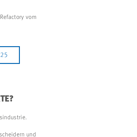
 Refactory vom
025
TE?
sindustrie.
tscheidern und